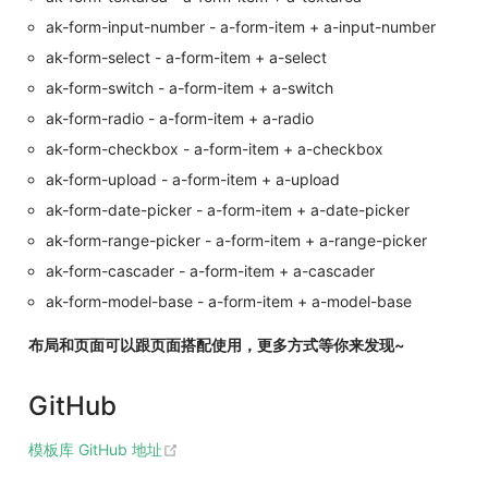
ak-form-input-number - a-form-item + a-input-number
ak-form-select - a-form-item + a-select
ak-form-switch - a-form-item + a-switch
ak-form-radio - a-form-item + a-radio
ak-form-checkbox - a-form-item + a-checkbox
ak-form-upload - a-form-item + a-upload
ak-form-date-picker - a-form-item + a-date-picker
ak-form-range-picker - a-form-item + a-range-picker
ak-form-cascader - a-form-item + a-cascader
ak-form-model-base - a-form-item + a-model-base
布局和页面可以跟页面搭配使用，更多方式等你来发现~
GitHub
(opens new window)
模板库 GitHub 地址